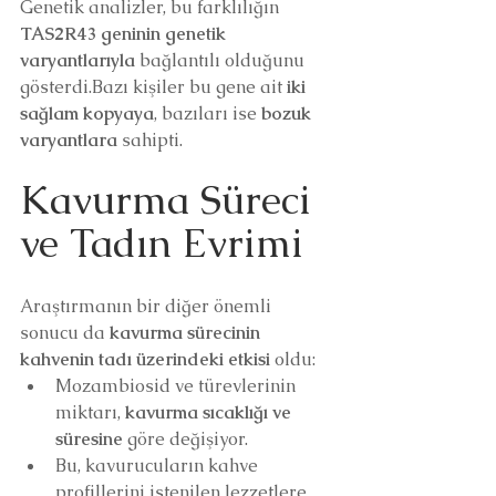
Genetik analizler, bu farklılığın 
TAS2R43 geninin genetik 
varyantlarıyla
 bağlantılı olduğunu 
gösterdi.Bazı kişiler bu gene ait 
iki 
sağlam kopyaya
, bazıları ise 
bozuk 
varyantlara
 sahipti.
Kavurma Süreci 
ve Tadın Evrimi
Araştırmanın bir diğer önemli 
sonucu da 
kavurma sürecinin 
kahvenin tadı üzerindeki etkisi
 oldu:
Mozambiosid ve türevlerinin 
miktarı, 
kavurma sıcaklığı ve 
süresine
 göre değişiyor.
Bu, kavurucuların kahve 
profillerini istenilen lezzetlere 