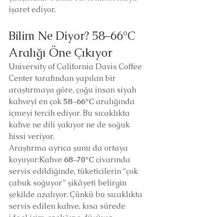
işaret ediyor.
Bilim Ne Diyor? 58–66°C 
Aralığı Öne Çıkıyor
University of California Davis Coffee 
Center tarafından yapılan bir 
araştırmaya göre, çoğu insan siyah 
kahveyi en çok 
58–66°C
 aralığında 
içmeyi tercih ediyor. Bu sıcaklıkta 
kahve ne dili yakıyor ne de soğuk 
hissi veriyor.
Araştırma ayrıca şunu da ortaya 
koyuyor:Kahve 
68–70°C
 civarında 
servis edildiğinde, tüketicilerin “çok 
çabuk soğuyor” şikâyeti belirgin 
şekilde azalıyor. Çünkü bu sıcaklıkta 
servis edilen kahve, kısa sürede 