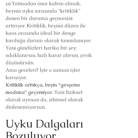
şu:Yatmadan önce kafein almak, 
beynin uyku sırasında “kritiklik” 
denen bir duruma geçmesini 
artırıyor. Kritiklik, beynin düzen ile 
kaos arasında ideal bir denge 
kurduğu durum olarak tanımlanıyor. 
Yani gündüzleri harika bir şey: 
odaklanırsın, hızlı karar alırsın, çevik 
düşünürsün.
Ama geceleri? İşte o zaman işler 
karışıyor.
Kritiklik arttıkça, beyin “gevşeme 
moduna” geçemiyor.
 Yani fiziksel 
olarak uyusan da, zihinsel olarak 
dinlenemiyorsun.
Uyku Dalgaları 
Bozuluyor