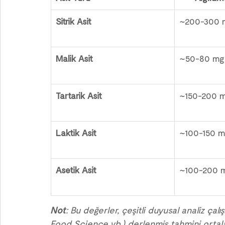
Sitrik Asit
~200-300 
Malik Asit
~50-80 mg
Tartarik Asit
~150-200 
Laktik Asit
~100-150 
Asetik Asit
~100-200 
Not
: Bu değerler, çeşitli duyusal analiz çal
Food Science vb.) derlenmiş tahmini ortala