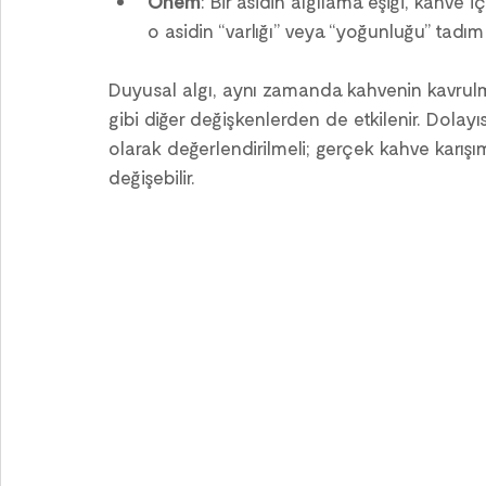
Önem
: Bir asidin algılama eşiği, kahve 
o asidin “varlığı” veya “yoğunluğu” tadım 
Duyusal algı, aynı zamanda kahvenin kavrulma
gibi diğer değişkenlerden de etkilenir. Dolayı
olarak değerlendirilmeli; gerçek kahve karışıml
değişebilir.