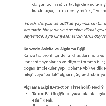
dolgunluk” hissi) ve tatlılığı da asidite al
kurulmuşsa, tadım deneyimi “ekşi” yerine 
 Foods dergisinde 2021’de yayımlanan bir i
aromatik bileşenlerin önemine dikkat çeker
sayesinde, aynı kimyasal asidin farklı duyusa
Kahvede Asidite ve Algılama Eşiği
Kahve tat profili içinde farklı asitlerin rolü 
konsantrasyonlarına ve diğer tat/aroma bileşen
doğası (moleküler yapı, polarite vb.) ve dildek
“ekşi” veya “parlak” algısını güçlendirebilir y
Algılama Eşiği (Detection Threshold) Nedir?
Tanım
: Bir bileşiğin duyusal olarak alg
eşiği” denir.