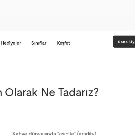
Sana Uy
Hediyeler
Sınıflar
Keşfet
 Olarak Ne Tadarız?
Kahve dünyasında “asidite” (acidity) 