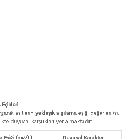
Eşikleri
ganik asitlerin 
yaklaşık
 algılama eşiği değerleri (su 
likte duyusal karşılıkları yer almaktadır:
a Eşiği (mg/L)
Duyusal Karakter