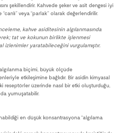
gısını şekillendirir. Kahvede şeker ve asit dengesi iyi 
“canlı” veya “parlak” olarak değerlendirilir.
nceleme, kahve asiditesinin algılanmasında 
ek; tat ve kokunun birlikte işlenmesi 
l izlenimler yaratabileceğini vurgulamıştır.
ve algılanma biçimi, büyük ölçüde 
leriyle etkileşimine bağlıdır. Bir asidin kimyasal 
i reseptörler üzerinde nasıl bir etki oluşturduğu, 
a da yumuşatabilir.
ılanabildiği en düşük konsantrasyona “algılama 