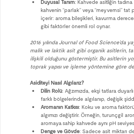
Duyusal Tanım
: Kahvede asitliğin tadına
kahvenin “parlak” veya “meyvemsi” tat p
içerir: aroma bileşikleri, kavurma derec
gibi faktörler önemli rol oynar.
2016 yılında Journal of Food Science’da yayı
malik ve laktik asit gibi organik asitlerin, t
ilişkili olduğunu göstermiştir. Bu asitlerin 
toprak yapısı ve işleme yöntemine göre deği
Asiditeyi Nasıl Algılarız?
Dilin Rolü
: Ağzımızda, ekşi tatlara duyarlı 
farklı bölgelerinde algılanıp, değişik şidde
Aromanın Katkısı
: Koku ve aroma faktörü
algımızı değiştirir. Örneğin, turunçgil arom
aromaya sahip kahvede aynı pH seviyesin
Denge ve Gövde
: Sadece asit miktarı de