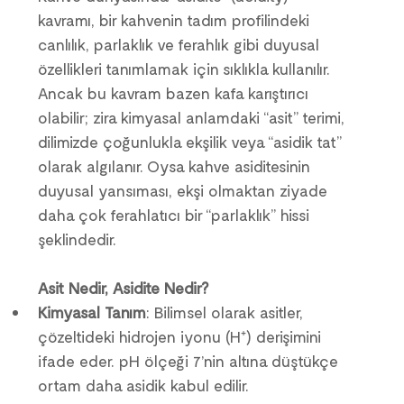
kavramı, bir kahvenin tadım profilindeki 
canlılık, parlaklık ve ferahlık gibi duyusal 
özellikleri tanımlamak için sıklıkla kullanılır. 
Ancak bu kavram bazen kafa karıştırıcı 
olabilir; zira kimyasal anlamdaki “asit” terimi, 
dilimizde çoğunlukla ekşilik veya “asidik tat” 
olarak algılanır. Oysa kahve asiditesinin 
duyusal yansıması, ekşi olmaktan ziyade 
daha çok ferahlatıcı bir “parlaklık” hissi 
şeklindedir.
Asit Nedir, Asidite Nedir?
Kimyasal Tanım
: Bilimsel olarak asitler, 
çözeltideki hidrojen iyonu (H⁺) derişimini 
ifade eder. pH ölçeği 7’nin altına düştükçe 
ortam daha asidik kabul edilir.