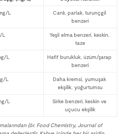
mg/L
Canlı, parlak, turunçgil 
benzeri
/L
Yeşil elma benzeri, keskin, 
taze
mg/L
Hafif burukluk, üzüm/şarap 
benzeri
mg/L
Daha kremsi, yumuşak 
ekşilik, yoğurtumsu
mg/L
Sirke benzeri, keskin ve 
uçucu ekşilik
ışmalarından (ör. Food Chemistry, Journal of 
ma değerlerdir. Kahve içinde her bir asidin 