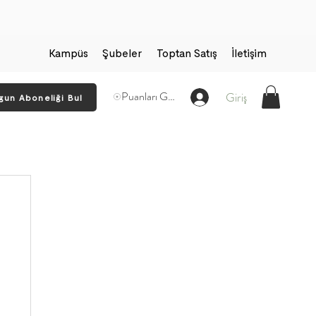
Kampüs
Şubeler
Toptan Satış
İletişim
Puanları Görüntüle
Giriş
gun Aboneliği Bul