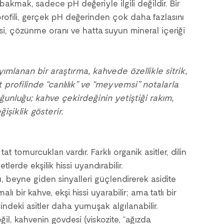
 bakmak, sadece pH değeriyle ilgili değildir. Bir 
rofili, gerçek pH değerinden çok daha fazlasını 
esi, çözünme oranı ve hatta suyun mineral içeriği 
mlanan bir araştırma, kahvede özellikle sitrik, 
at profilinde “canlılık” ve “meyvemsi” notalarla 
yoğunluğu; kahve çekirdeğinin yetiştiği rakım, 
şiklik gösterir.
tat tomurcukları vardır. Farklı organik asitler, dilin 
tlerde ekşilik hissi uyandırabilir.
, beyne giden sinyalleri güçlendirerek asidite 
alı bir kahve, ekşi hissi uyarabilir; ama tatlı bir 
deki asitler daha yumuşak algılanabilir.
ğil, kahvenin gövdesi (viskozite, “ağızda 