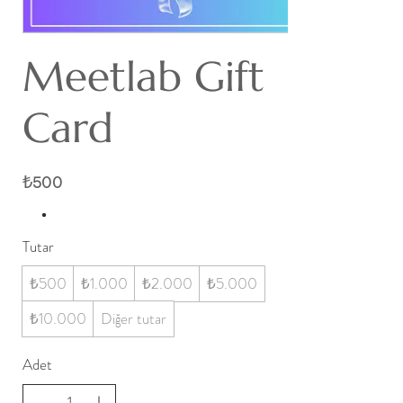
Meetlab Gift
Card
₺500
Tutar
₺500
₺1.000
₺2.000
₺5.000
₺10.000
Diğer tutar
Adet