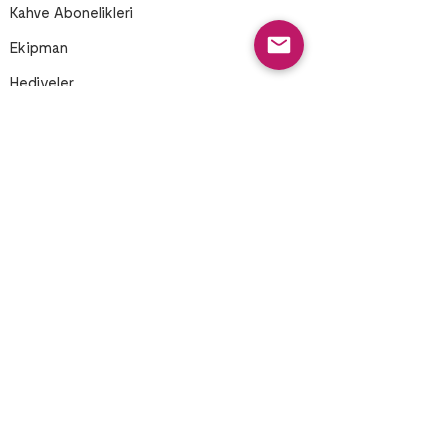
Kahve Abonelikleri
Ekipman
Hediyeler
Quiz ile Öneri Al
Rehberler
Demleme Rehberleri
First Touch
Final Touch
Varyeteler
İşleme Yöntemleri
İletişim