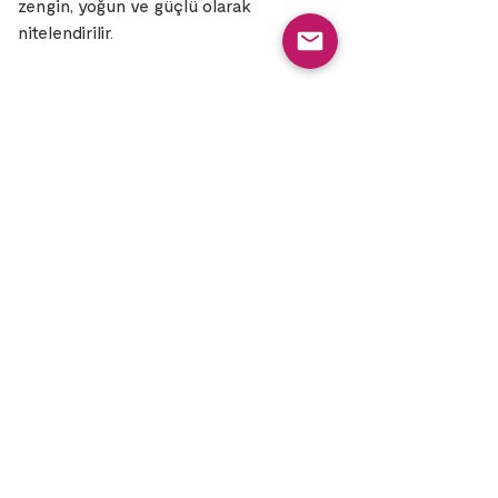
zengin, yoğun ve güçlü olarak
nitelendirilir.
Meet Lab Coffee’ye Katıl
İlk siparişinde %10 hoş geldin indirimi