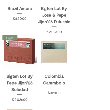
Brazil Amora
Bigten Lot By
Jose & Pepe
Fiyat
₺640,00
Jijon"26 Putushio
Fiyat
₺2.026,00
Bigten
Bigten Lot By
Colombia
Pepe Jijon"26
Carambolo
Soledad
Fiyat
₺820,00
Fiyat
₺2.026,00