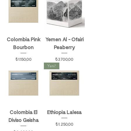
Colombia Pink
Yemen Al - Ofairi
Bourbon
Peaberry
Fiyat
Fiyat
₺1.150,00
₺3.700,00
Yeni!
Colombia El
Ethiopia Lalesa
Diviso Geisha
Fiyat
₺1.250,00