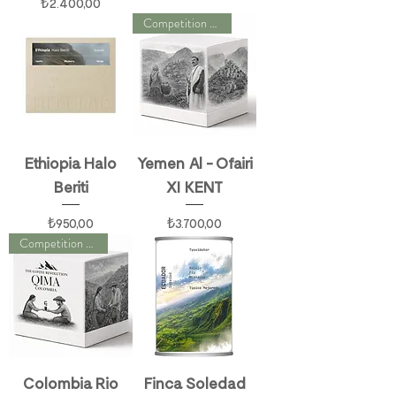
Fiyat
₺2.400,00
Competition Series
Ethiopia Halo
Yemen Al - Ofairi
Beriti
XI KENT
Fiyat
Fiyat
₺950,00
₺3.700,00
Competition Series
Colombia Rio
Finca Soledad