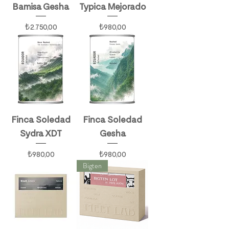
Bamisa Gesha
Typica Mejorado
Fiyat
Fiyat
₺2.750,00
₺980,00
Finca Soledad
Finca Soledad
Sydra XDT
Gesha
Fiyat
Fiyat
₺980,00
₺980,00
Bigten