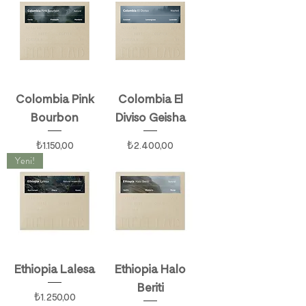
Colombia Pink
Colombia El
Bourbon
Diviso Geisha
Fiyat
Fiyat
₺1.150,00
₺2.400,00
Yeni!
Ethiopia Lalesa
Ethiopia Halo
Beriti
Fiyat
₺1.250,00