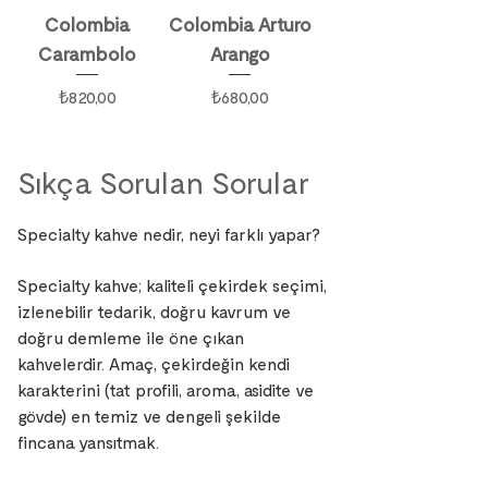
Colombia
Colombia Arturo
Carambolo
Arango
Fiyat
Fiyat
₺820,00
₺680,00
Sıkça Sorulan Sorular
Specialty kahve nedir, neyi farklı yapar?
Specialty kahve; kaliteli çekirdek seçimi,
izlenebilir tedarik, doğru kavrum ve
doğru demleme ile öne çıkan
kahvelerdir. Amaç, çekirdeğin kendi
karakterini (tat profili, aroma, asidite ve
gövde) en temiz ve dengeli şekilde
fincana yansıtmak.