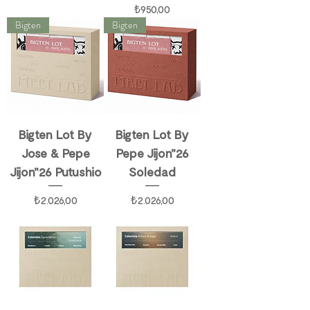
Fiyat
₺950,00
Bigten
Bigten
Bigten Lot By
Bigten Lot By
Jose & Pepe
Pepe Jijon"26
Jijon"26 Putushio
Soledad
Fiyat
Fiyat
₺2.026,00
₺2.026,00