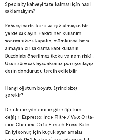
Specialty kahveyi taze kalması için nasıl
saklamalıyım?
Kahveyi serin, kuru ve ışık almayan bir
yerde saklayın. Paketi her kullanım
sonrası sıkıca kapatın; mümkünse hava
almayan bir saklama kabı kullanın.
Buzdolabı önerilmez (koku ve nem riski).
Uzun süre saklayacaksanız porsiyonlayıp
derin dondurucu tercih edilebilir.
Hangi öğütüm boyutu (grind size)
gerekir?
Demleme yöntemine göre öğütüm
değişir: Espresso: İnce Filtre / V60: Orta-
ince Chemex: Orta French Press: Kalın
En iyi sonuç için küçük ayarlamalar
yaparak (1–2 kademe) akış süresi ve tat