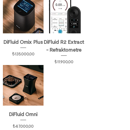
DiFluid Omix Plus
DiFluid R2 Extract
- Refraktometre
Fiyat
₺135.000,00
Fiyat
₺11.900,00
DiFluid Omni
Fiyat
₺47.000,00