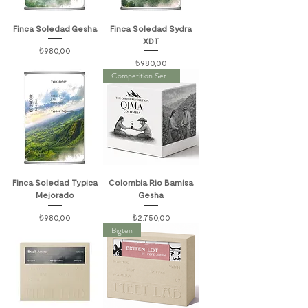
Finca Soledad Gesha
Finca Soledad Sydra
XDT
Fiyat
₺980,00
Fiyat
₺980,00
Competition Series
Finca Soledad Typica
Colombia Rio Bamisa
Mejorado
Gesha
Fiyat
Fiyat
₺980,00
₺2.750,00
Bigten