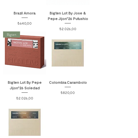
Brazil Amora
Bigten Lot By Jose &
Pepe Jijon"26 Putushio
Fiyat
₺640,00
Fiyat
₺2.026,00
Bigten
Bigten Lot By Pepe
Colombia Carambolo
Jijon"26 Soledad
Fiyat
₺820,00
Fiyat
₺2.026,00