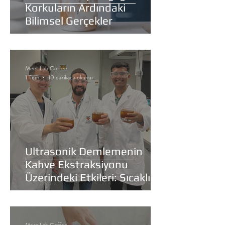
Korkuların Ardındaki
Bilimsel Gerçekler
Meet Lab Coffee
1 Tem
10 dakikada okunur
Ultrasonik Demlemenin
Kahve Ekstraksiyonu
Üzerindeki Etkileri: Sıcaklık,
Kütle Transferi ve Su
Kimyası Bağlamında Yeni Bir
Yaklaşım
Meet Lab Coffee