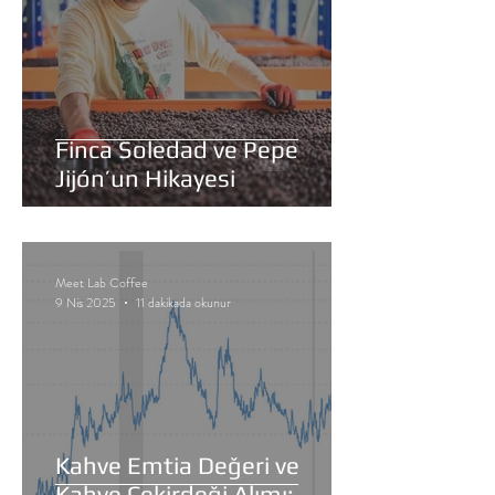
Finca Soledad ve Pepe
Jijón’un Hikayesi
Meet Lab Coffee
9 Nis 2025
11 dakikada okunur
Kahve Emtia Değeri ve
Kahve Çekirdeği Alımı: