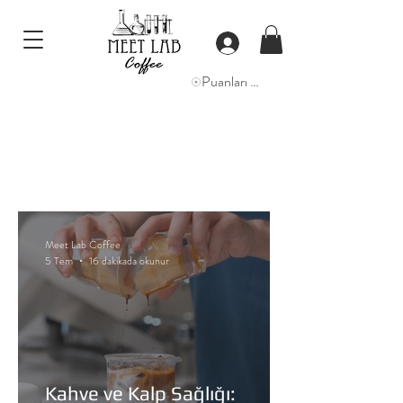
Puanları Görüntüle
Meet Lab Coffee
5 Tem
16 dakikada okunur
Kahve ve Kalp Sağlığı: