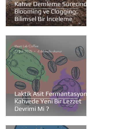
Kahve Demleme Sürecinde
Blooming ve Clogging:
Bilimsel Bir İnceleme
Meet Lab Coffee
22 Şub 2025
4 dakikada okunur
Laktik Asit Fermantasyon:
Kahvede Yeni Bir Lezzet
Devrimi Mi ?