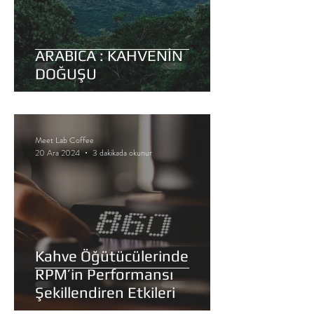
ARABICA : KAHVENİN
DOĞUŞU
Meet Lab Coffee
20 Ara 2024
3 dakikada okunur
Kahve Öğütücülerinde
RPM’in Performansı
Şekillendiren Etkileri