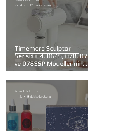
23 Haz
12 dakikada okunur
Timemore Sculptor
Serisi:064, 064S, 078, 078S
ve 078SSP Modellerinin
Karşılaştırması
Meet Lab Coffee
4 Nis
8 dakikada okunur