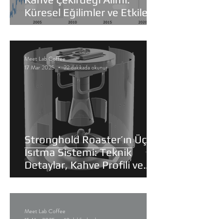
Küresel Eğilimler ve Etkiler
Meet Lab Coffee
17 Mar 2025
22 dakikada okunur
Stronghold Roaster’ın Üçlü
Isıtma Sistemi: Teknik
Detaylar, Kahve Profili ve
Kimyasal Etkiler
Meet Lab Coffee