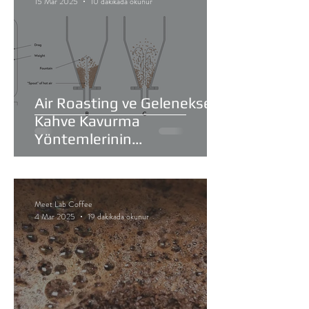
15 Mar 2025
10 dakikada okunur
Air Roasting ve Geleneksel
Kahve Kavurma
Yöntemlerinin
Karşılaştırılması
Meet Lab Coffee
4 Mar 2025
19 dakikada okunur