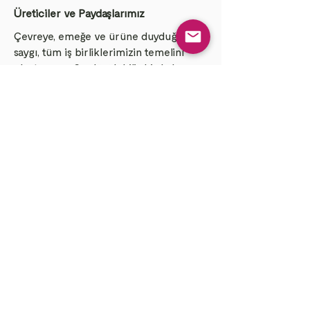
Üreticiler ve Paydaşlarımız
Çevreye, emeğe ve ürüne duyduğumuz
saygı, tüm iş birliklerimizin temelini
oluşturuyor. Sürdürülebilir bir kahve
kültürünü yaşatmak için her aşamada
titizlikle hareket ediyoruz:
Üretici Desteği: Çiftçilerimizin
gelişimini, eğitimini ve sürdürülebilir
tarım pratiklerini destekliyor; her
zaman adil ödeme yaparak en yüksek
kaliteyi ödüllendiriyoruz.
Stratejik Ortaklıklar: Sadece
tedarikçilerle değil, markamızın
hikayesini en başından beri birlikte
yazdığımız yaratıcı ajanslardan, kahveyi
sorumlu bir şekilde tedarik etmemize
yardımcı olan küresel ithalatçılara kadar
herkesle aynı hedefe odaklanıyoruz.