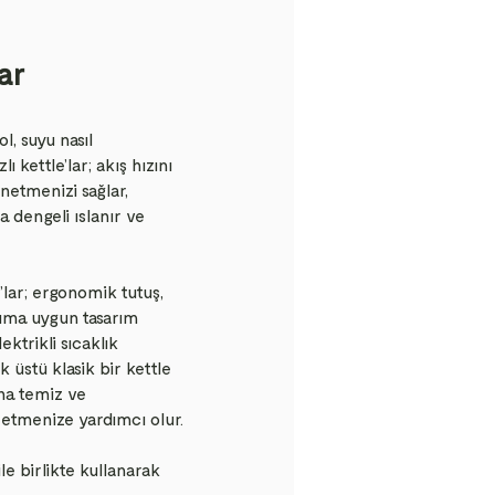
lar
, suyu nasıl
ı kettle’lar; akış hızını
etmenizi sağlar,
dengeli ıslanır ve
lar; ergonomik tutuş,
nıma uygun tasarım
ektrikli sıcaklık
k üstü klasik bir kettle
aha temiz ve
 etmenize yardımcı olur.
e birlikte kullanarak