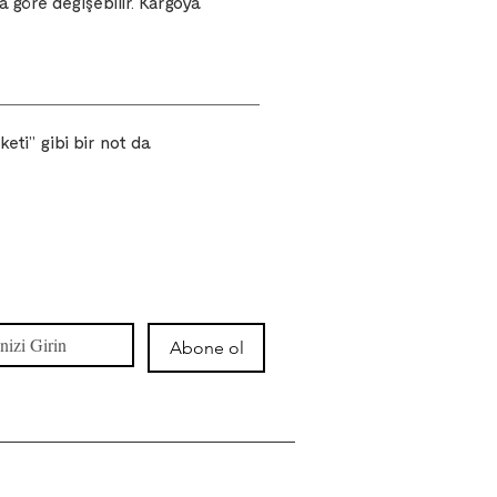
a göre değişebilir. Kargoya
eti” gibi bir not da
Abone ol