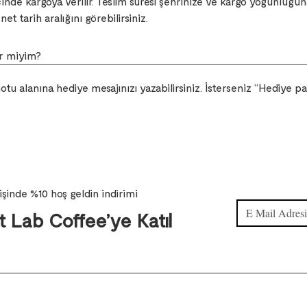
içinde kargoya verilir. Teslim süresi şehrinize ve kargo yoğunluğun
et tarih aralığını görebilirsiniz.
ir miyim?
u alanına hediye mesajınızı yazabilirsiniz. İsterseniz “Hediye pak
rişinde %10 hoş geldin indirimi
 Lab Coffee’ye Katıl