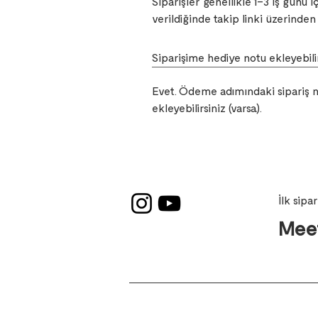
Siparişler genellikle 1–3 iş günü 
verildiğinde takip linki üzerinden n
Siparişime hediye notu ekleyebil
Evet. Ödeme adımındaki sipariş not
ekleyebilirsiniz (varsa).
İlk sipa
Meet