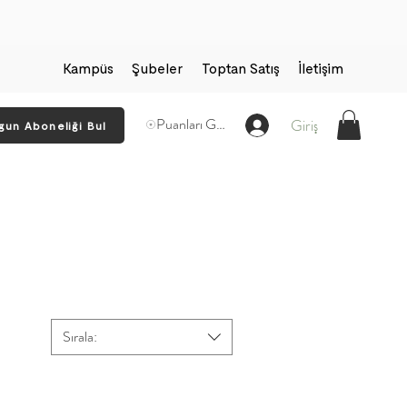
Kampüs
Şubeler
Toptan Satış
İletişim
Puanları Görüntüle
Giriş
gun Aboneliği Bul
Sırala: