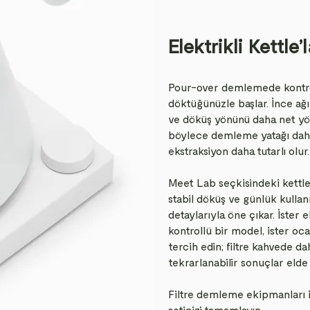
Elektrikli Kettle’
Pour-over demlemede kontrol
döktüğünüzle başlar. İnce ağızl
ve döküş yönünü daha net yön
böylece demleme yatağı daha 
ekstraksiyon daha tutarlı olur.
Meet Lab seçkisindeki kettle’
stabil döküş ve günlük kulla
detaylarıyla öne çıkar. İster el
kontrollü bir model, ister oca
tercih edin; filtre kahvede d
tekrarlanabilir sonuçlar elde
Filtre demleme ekipmanları il
setinizi tamamlayın.