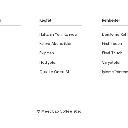
i
Keşfet
Rehberler
Haftanın Yeni Kahvesi
Demleme Rehb
z
Kahve Abonelikleri
First Touch
Ekipman
Final Touch
Hediyeler
Varyeteler
Quiz ile Öneri Al
İşleme Yöntem
© Meet Lab Coffee 2026