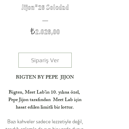
Jijon"26 Soledad
Fiyat
₺2.026,00
Sipariş Ver
BIGTEN BY PEPE JIJON
Bigten, Meet Lab’in 10. yılına özel,
Pepe Jijon tarafından Meet Lab için
hasat edilen limitli bir lottur.
Bazı kahveler sadece lezzetiyle değil,
taşıdığı anlamla da ayrı bir yerde durur.