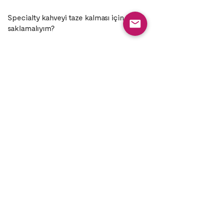
Specialty kahveyi taze kalması için nasıl
saklamalıyım?
Kahveyi serin, kuru ve ışık almayan bir
yerde; ağzı sıkı kapalı şekilde saklayın.
İdeal olarak tek yönlü valfli paketinde
veya hava geçirmez bir kutuda tutun.
(Buzdolabı genelde önerilmez; nem/
koku riski var.)