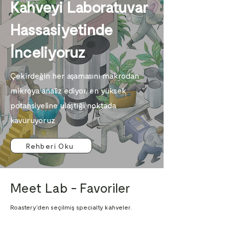
Kahveyi Laboratuvar
Hassasiyetinde
İnceliyoruz
Çekirdeğin her aşamasını makrodan
mikroya analiz ediyor, en yüksek
potansiyeline ulaştığı noktada
kavuruyoruz
Rehberi Oku
Meet Lab - Favoriler
Roastery’den seçilmiş specialty kahveler.