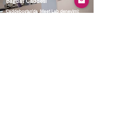
Bağdat Caddesi
Caddebostan'da Meet Lab deneyimi:
minimal atmosfer, taze kavrum ve özenle
hazırlanan fincanlar.
Ziyaret Et